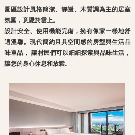
園區設計風格簡潔、靜謐、⽊質調為主的居室
氛圍，意隱於雲上。
設計安全、使⽤機能完備，擁有像家一樣地舒
適溫馨。現代簡約且具空間感的房型與⽣活品
味單品， 讓村民們可以細細探索與品味⽣活，
讓您的身心休息和放鬆。