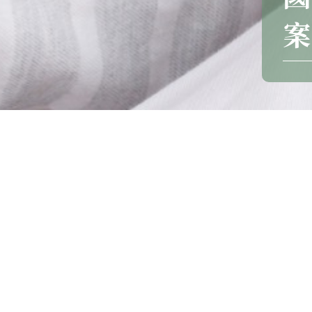
案
國際支援「龍盤湧泉專案」