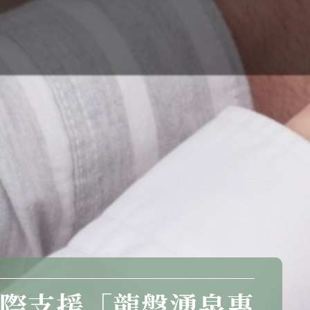
際支援「龍盤湧泉專