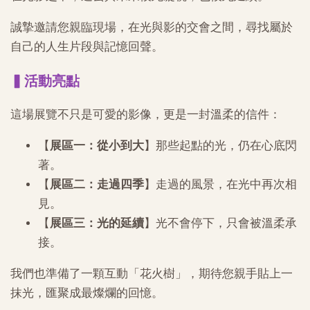
誠摯邀請您親臨現場，在光與影的交會之間，尋找屬於
自己的人生片段與記憶回聲。
▍活動亮點
這場展覽不只是可愛的影像，更是一封溫柔的信件：
【
展區一：從小到大
】那些起點的光，仍在心底閃
著。
【
展區二：走過四季
】走過的風景，在光中再次相
見。
【
展區三：光的延續
】光不會停下，只會被溫柔承
接。
我們也準備了一顆互動「花火樹」，期待您親手貼上一
抹光，匯聚成最燦爛的回憶。