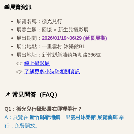
📸展覽資訊
展覽名稱：循光兒行
展覽主題：回憶 × 新生兒攝影展
展出期間：
2026/01/19~06/29 (延長展期)
展出地點：一里雲村 沐樂館B1
展出地址：新竹縣新埔鎮新湖路366號
👉
線上攝影展
👉
了解更多小詩琦相關資訊
📌 常見問答（FAQ）
Q1：循光兒行攝影展在哪裡舉行？
A：展覽在
新竹縣新埔鎮一里雲村沐樂館 展覽藝廊
舉
行，免費開放。