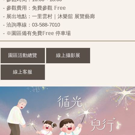
- 參觀費用：免費參觀 𝔽𝕣𝕖𝕖
- 展出地點：一里雲村｜沐樂舘 展覽藝廊
- 洽詢專線：03-588-7010
- ※園區備有免費𝔽𝕣𝕖𝕖 停車場
園區活動總覽
線上攝影展
線上客服